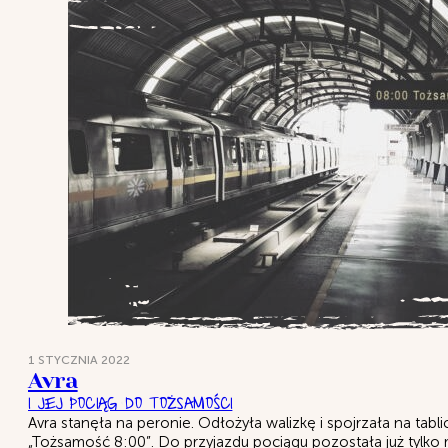
1 STYCZNIA 2022
Avra
i jej pociąg do Tożsamości
Avra stanęła na peronie. Odłożyła walizkę i spojrzała na tabl
„Tożsamość 8:00”. Do przyjazdu pociągu pozostała już tylko 